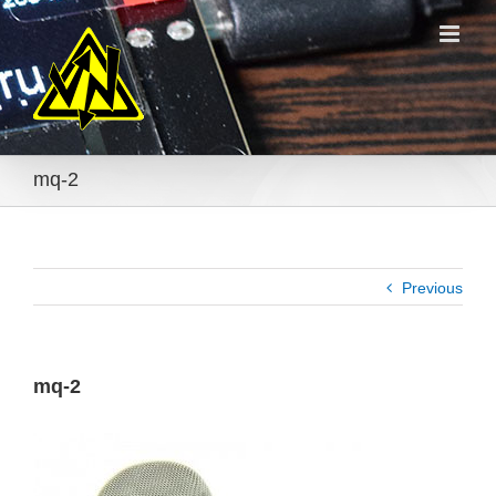
Skip
to
content
mq-2
Previous
mq-2